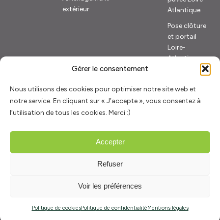
extérieur
Atlantique
Pose clôture
et portail
Loire-
Atlantique
Gérer le consentement
Nous utilisons des cookies pour optimiser notre site web et
Les villes dans lesquelles nous intervenons
notre service. En cliquant sur « J’accepte », vous consentez à
l’utilisation de tous les cookies. Merci :)
Accepter
© Terrasses et Créations, tous droits réservés. N° de Siret :
81409661600028
Refuser
Voir les préférences
Mentions légales
Politique de confidentialité
Politique des cookies
Politique de cookies
Politique de confidentialité
Mentions légales