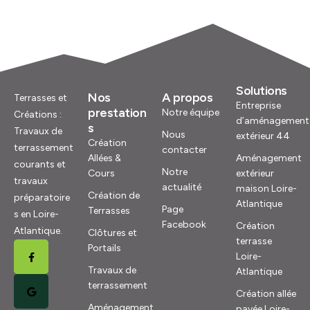
Solutions
Nos
A propos
Terrasses et
Entreprise
prestation
Notre équipe
Créations :
d’aménagement
s
Travaux de
Nous
extérieur 44
Création
terrassement
contacter
Allées &
Aménagement
courants et
Notre
Cours
extérieur
travaux
actualité
maison Loire-
Création de
préparatoire
Atlantique
Page
Terrasses
s en Loire-
Facebook
Création
Atlantique.
Clôtures et
terrasse
Portails
Loire-
Travaux de
Atlantique
terrassement
Création allée
Aménagement
pavée Loire-