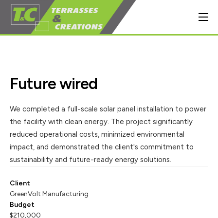
CRÉATIONS ET AMÉNAGEMENTS
Allées et cours
Création de terrasses
Future wired
Clôtures et portails
We completed a full-scale solar panel installation to power
Terrassement
the facility with clean energy. The project significantly
A PROPOS DE L’ENTREPRISE
reduced operational costs, minimized environmental
impact, and demonstrated the client's commitment to
Notre actualité
sustainability and future-ready energy solutions.
Contact & Demande de devis
Client
GreenVolt Manufacturing
APPELER MAINTENANT
Budget
$210,000