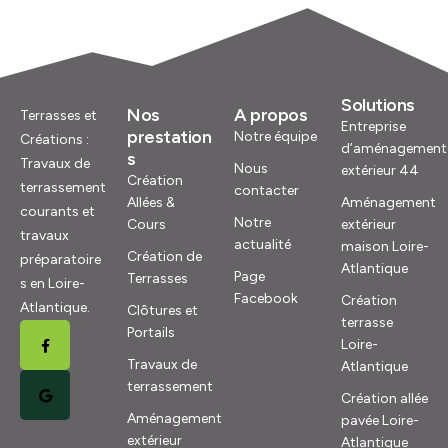
Solutions
Nos
A propos
Terrasses et
Entreprise
prestation
Notre équipe
Créations :
d’aménagement
s
Travaux de
Nous
extérieur 44
Création
terrassement
contacter
Allées &
Aménagement
courants et
Notre
Cours
extérieur
travaux
actualité
maison Loire-
Création de
préparatoire
Atlantique
Page
Terrasses
s en Loire-
Facebook
Création
Atlantique.
Clôtures et
terrasse
Portails
Loire-
Travaux de
Atlantique
terrassement
Création allée
Aménagement
pavée Loire-
extérieur
Atlantique