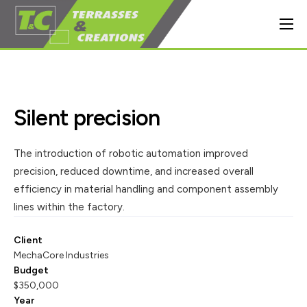
CRÉATIONS ET AMÉNAGEMENTS
Allées et cours
Création de terrasses
Silent precision
Clôtures et portails
The introduction of robotic automation improved
Terrassement
precision, reduced downtime, and increased overall
A PROPOS DE L’ENTREPRISE
efficiency in material handling and component assembly
lines within the factory.
Notre actualité
Client
Contact & Demande de devis
MechaCore Industries
Budget
APPELER MAINTENANT
$350,000
Year